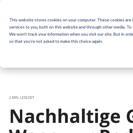
Skip
to
the
Batteriespeicher
PV
This website stores cookies on your computer. These cookies are 
main
content.
services to you, both on this website and through other media. To 
We won't track your information when you visit our site. But in orde
so that you're not asked to make this choice again.
2 MIN. LESEZEIT
Nachhaltige 