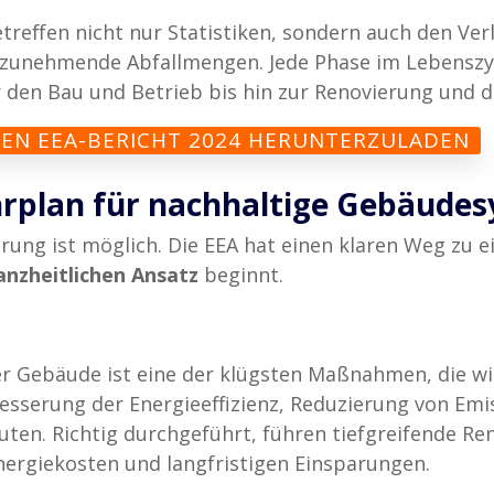
effen nicht nur Statistiken, sondern auch den Verlu
unehmende Abfallmengen. Jede Phase im Lebenszyk
den Bau und Betrieb bis hin zur Renovierung und de
 DEN EEA-BERICHT 2024 HERUNTERZULADEN
hrplan für nachhaltige Gebäude
rung ist möglich. Die EEA hat einen klaren Weg zu e
anzheitlichen Ansatz
beginnt.
 Gebäude ist eine der klügsten Maßnahmen, die wir 
besserung der Energieeffizienz, Reduzierung von E
en. Richtig durchgeführt, führen tiefgreifende R
ergiekosten und langfristigen Einsparungen.