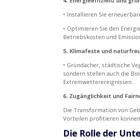
4. Energieeffizienz und grü
•
Installieren Sie erneuerb
•
Optimieren Sie den Energie
Betriebskosten und Emissio
5. Klimafeste und naturfre
•
Gründächer, städtische Ve
sondern stellen auch die Bi
Extremwetterereignissen.
6. Zugänglichkeit und Fairn
Die Transformation von Gebä
Vorteilen profitieren können
Die Rolle der Un