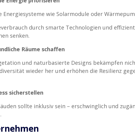
ne Energie priorisieren
are Energiesysteme wie Solarmodule oder Wärmepum
verbrauch durch smarte Technologien und effizient
nen senken.
undliche Räume schaffen
getation und naturbasierte Designs bekämpfen nich
odiversität wieder her und erhöhen die Resilienz ge
ess sicherstellen
uden sollte inklusiv sein – erschwinglich und zugän
.
ternehmen