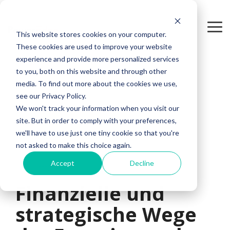
Skip
to
the
Tog
This website stores cookies on your computer.
main
Me
content.
These cookies are used to improve your website
experience and provide more personalized services
to you, both on this website and through other
media. To find out more about the cookies we use,
see our Privacy Policy.
We won't track your information when you visit our
site. But in order to comply with your preferences,
we'll have to use just one tiny cookie so that you're
not asked to make this choice again.
Accept
Decline
2 MIN. LESEZEIT
Finanzielle und
strategische Wege