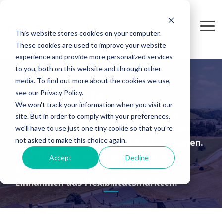
Skip
to
the
Tog
This website stores cookies on your computer.
main
Me
content.
These cookies are used to improve your website
experience and provide more personalized services
to you, both on this website and through other
Batteriespeicher für
media. To find out more about the cookies we use,
Bauernhöfe
see our Privacy Policy.
We won't track your information when you visit our
Energieversorgung sichern & Kosten
site. But in order to comply with your preferences,
reduzieren. Mit Batteriespeichern nicht
we'll have to use just one tiny cookie so that you're
not asked to make this choice again.
nur sparen – sondern auch Geld verdienen.
Profitieren Sie von Eigenverbrauch,
Accept
Decline
Lastmanagement und zusätzlichen
Einnahmen aus Flexibilitätsmärkten.